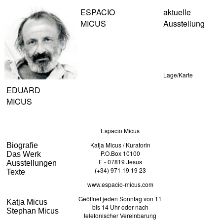
ESPACIO
aktuelle
MICUS
Ausstellung
Lage/Karte
EDUARD
MICUS
Espacio Micus
Katja Micus / Kuratorin
Biografie
P.O.Box 10100
Das Werk
E - 07819 Jesus
Ausstellungen
(+34) 971 19 19 23
Texte
www.espacio-micus.com
Geöffnet jeden Sonntag von 11
Katja Micus
bis 14 Uhr oder nach
Stephan Micus
telefonischer Vereinbarung